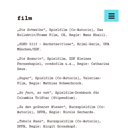
film
„Die Schwalbe“
, Spielfilm (Co-Autorin), Das
Kollektiv/Frame Film, CH, Regie: Mano Khalil.
„SOKO 5113 – Herbstzeitlose“
, Krimi-Serie, UFA
München/ZDF.
„Die Boxerin“
, Spielfilm, ZDF Kleines
Fernsehspiel, credofilm u.a., Regie: Catharina
Deus.
„Sugar“
, Spielfilm (Co-Autorin), Valerian-
Film, Regie: Mathias Schwerbrock.
„So fern, so nah“
, Spielfilm-Drehbuch für
Columbia TriStar (Stipendium).
„Zu den grüneren Wiesen“
, Kurzspielfilm (Co-
Autorin), DFFB, Regie: Nicole Gerhards.
„Tabula Rasa“
, Kurzspielfilm (Co-Autorin),
DFFB, Regie: Birgit Grosskopf.