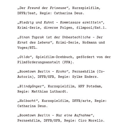
„Der Freund der Friseuse“
, Kurzspielfilm,
DFFB/3sat, Regie: Catharina Deus.
„Niedrig und Kuhnt – Kommissare ermitteln“
,
Krimi-Serie, diverse Folgen, filmpool/Sat.1.
„Sinan Toprak ist der Unbestechliche – Der
Ernst des Lebens“
, Krimi-Serie, Hofmann und
Voges/RTL.
„Gilda“
, Spielfilm-Drehbuch, gefördert von der
Filmförderungsanstalt (FFA).
„Boomtown Berlin – Kroko“
, Fernsehfilm (Co-
Autorin), DFFB/SFB, Regie: Sylke Enders.
„Blindgänger“
, Kurzspielfilm, HFF Potsdam,
Regie: Matthias Luthardt.
„Halbacht“
, Kurzspielfilm, DFFB/arte, Regie:
Catharina Deus.
„Boomtown Berlin – Nur eine Aufnahme“
,
Fernsehfilm, DFFB/SFB, Regie: Ciro Morello.